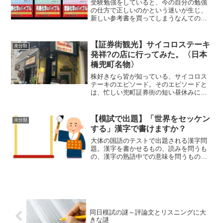
受験勉強をしていると、今の自分の勉強
の仕方で正しいのかという迷いが生じ、
新しい参考書を買ってしまうなんてのは
超あるあるです。ネットで調べると、自
分が持っていない素敵な参考書が紹介さ
れていたりして、不安になり買ってしま
【証券街観光】サイコロステーキ
未分類
います。そもそも、「おす...
発祥?の店に行ってみた。〈日本
橋兜町名物〉
株好きなら皆が知っている、サイコロス
テーキのエピソード。そのエピソードと
は、忙しい兜町証券街の短い昼休みにス
テーキを食べられるように、ステーキを
はじめから切った状態で提供することに
したのがサイコロステーキの始まり、と
【模試で出題】「世界をセッケン
未分類
いうものです。その発祥の...
する」漢字で書けますか？
大体の国語のテストで出題される漢字問
題。漢字を書かせるもの、読みを問うも
の、漢字の熟語中での意味を問うものな
ど出題形式はさまざま。ところで「世界
を"セッケン"する」と漢字で書けます
か？この「セッケン」の問題はいつかの
東大模試で出題されて答え...
同日模試の謎～評論文とリスニングに大
きな謎