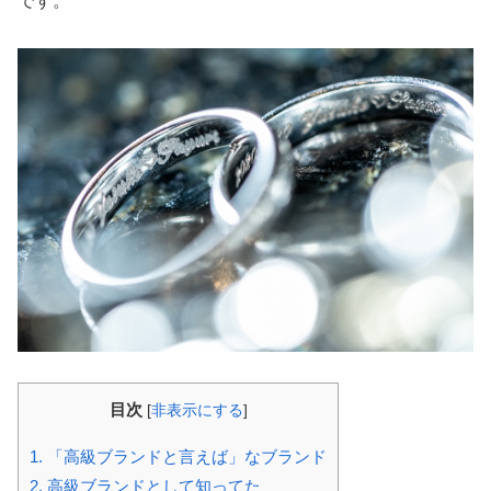
です。
目次
[
非表示にする
]
1.
「高級ブランドと言えば」なブランド
2.
高級ブランドとして知ってた