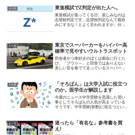
東進模試でZ判定が出た人へ。
未分類
東進模試が返ってくる日、楽しみなのは
志望校判定です。志望校判定なんて鵜呑
みにするな！とよく言われますが、分か
りやすい指標だし、結局判定をハイパー
気にしてる今日この頃です。さあ結果を
みるぞ！って…えぇ！Z判定だらけやない
かいふつう判定は良い順...
東京でスーパーカーをハイパー高
未分類
確率で見やすいウルトラスポット
田舎者かつ車好きのぼくは都会に行くた
び、「ブウゥ～」と田舎ではありえない
美しい音を奏でて走っているスーパーカ
ーに心を躍らせているのですが、圧倒的
に遭遇しやすいのが東京です。そもそも
スーパーカーが多い東京ですが、今回は
「そろばん」は大学入試に役立つ
未分類
都内で特にスーパーカーに...
のか。医学生が解説します
今週のニュース中学受験を意識した習い
事としてそろばんの人気が高まっている
そうです。中学受験(算数)に役立つという
ことですが、その後に控える大学受験に
向けてどれほどの効果があるのか、考え
ていきます。算数と受験数学の違い大学
迷ったら「有名な」参考書を買
未分類
数学に対してそろばん...
え!