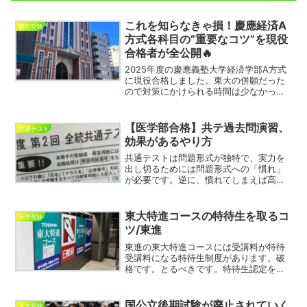
これを知らなきゃ損！慶應経済A
慶応受験
方式各科目の“重要なコツ”を現役
合格者が全公開🔥
2025年度の慶應義塾大学経済学部A方式
に現役合格しました。東大の併願だった
ので対策にかけられる時間は少なかった
のですが、短い時間でも効果的に対策で
きる方法についても書きたいと思いま
す。慶應経済について私大の雄、慶應義
【医学部合格】共テ過去問演習、
共通テスト
塾大学ですが、特に経済...
効果があるやり方
共通テストは問題形式が独特で、実力を
出し切るためには問題形式への「慣れ」
が必要です。逆に、慣れてしまえば高得
点を狙いやすいテストです。今回は、夏
休み～受験直前にかけて、どのように過
去問演習をすれば効果的な「慣れ」をつ
東大特進コースの特待生を取るコ
大学受験
くり、本番であなたの実力...
ツ/東進
東進の東大特進コースには受講料が特待
受講料になる特待生制度があります。破
格です。とるべきです。特待生認定を受
けるには基本的に規定の模試成績が必要
になります。今回はその特待生認定を取
るコツについて考えます。（詳細につい
国公立後期試験が廃止されていく
大学受験