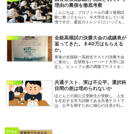
ては最新の東大特進のパン...
理由の裏側を徹底考察
こんにちは。プロフィールの通り後期試
験に救ってもらい、今大学生をしている
僕ですが、最近のトレンド(といってもこ
こ10年以上)として、国公立後期を行う大
学が減少しています。僕を救ってくれた
医学部後期も、最近新たに山形大や佐賀
全統高模試の決勝大会の成績表が
大学受験
大が廃止(の予定)...
返ってきた。＄40万はもらえる
か。
東進の全国統一高校生テストの決勝大会
に進出し、志望校をハーバード大学に設
定し、ビュッフェ後の満腹でテストを受
け、作文で交流した話の続きです。まだ
読んでないよって方は先に下記の記事を
ごらんください。こちら↓ついに決勝大
共通テスト、実は不公平。選択科
共通テスト
会の結果が返却されました...
目間の差は埋められないか
ほとんどの国公立受験生が受験し、人生
を左右する学力試験である共通テストで
は、公平を期すために細心の注意が払わ
れています。カンニング防止や全国一律
の試験実施のために厳しい規則が設けら
れています。その一方で、私はこの共通
テストには、システムその...