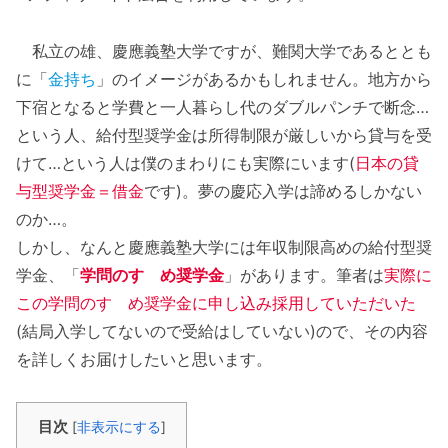
私立の雄、慶應義塾大学ですが、難関大学であるととも
に「
金持ち
」のイメージがあるかもしれません。地方から
下宿となると学費と一人暮らし代のダブルパンチで断念…
という人、給付型奨学金は所得制限が厳しいから貸与を受
けて…という人は僕のまわりにも実際にいます(
日本の貸
与型奨学金＝借金
です)。夢の慶応入学は諦めるしかない
のか…。
しかし、なんと慶應義塾大学には年収制限高めの給付型奨
学金、「
学問のすゝめ奨学金
」があります。筆者は
実際に
この学問のすゝめ奨学金に申し込み採用していただいた
(結局入学してないので受給はしていない)ので、その内容
を詳しくお届けしたいと思います。
目次
[
非表示にする
]